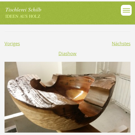
Tischlerei Schilb
IDEEN AUS HOLZ
Voriges
Nächstes
Diashow