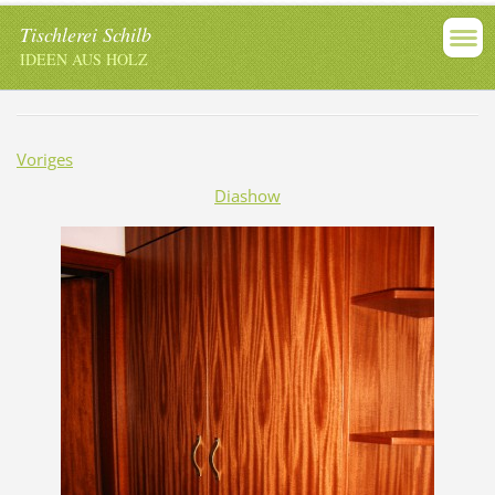
Tischlerei Schilb
IDEEN AUS HOLZ
Voriges
Diashow