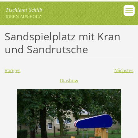
Tischlerei Schilb
IDEEN AUS HOLZ
Sandspielplatz mit Kran
und Sandrutsche
Voriges
Nächstes
Diashow