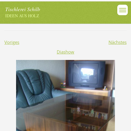
Tischlerei Schilb
IDEEN AUS HOLZ
Voriges
Nächstes
Diashow