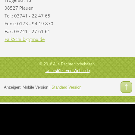
08527 Plauen
Tel.: 03741 - 22 47 65
Funk: 0173 - 94 19 870
Fax: 03741 - 27 61 61
FalkSchi
lb@gmx.d
e
© 2018 Alle Rechte vorbehalten.
Unterstützt von Webnode
Anzeigen:
Mobile Version
|
Standard Version